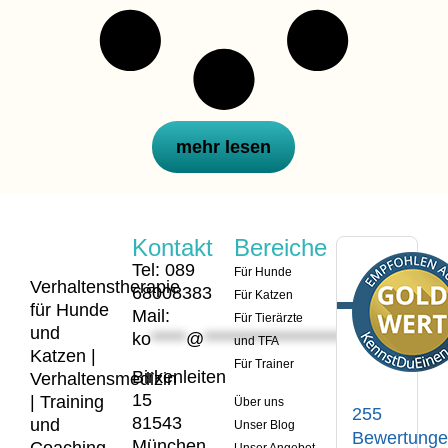
mehr lesen
Kontakt
Bereiche
Tel: 089
Für Hunde
Verhaltenstherapie
68008383
Für Katzen
für Hunde
Mail:
Für Tierärzte
und
ko
*****
@
*********************
er.de
und TFA
Katzen |
Für Trainer
Birkenleiten
Verhaltensmedizin
15
| Training
Über uns
255
81543
und
Unser Blog
Bewertung
München
Unser Angebot