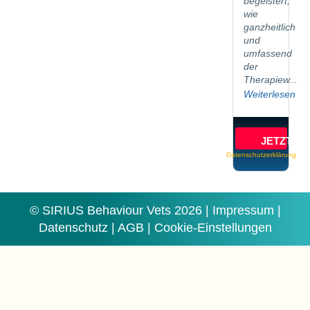
begeistert,
wie
ganzheitlich
und
umfassend
der
Therapiew...
Weiterlesen
JETZT B
Datenschutzerklärung
© SIRIUS Behaviour Vets 2026 |
Impressum
|
Datenschutz
|
AGB
|
Cookie-Einstellungen