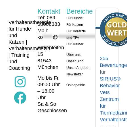
Kontakt
Bereiche
Tel: 089
Für Hunde
Verhaltenstherapie
68008383
Für Katzen
für Hunde
Mail:
Für Tierärzte
und
ko
*****
@
*********************
er.de
und TFA
Katzen |
Für Trainer
Birkenleiten
Verhaltensmedizin
15
| Training
Über uns
255
81543
und
Unser Blog
Bewertung
München
Coaching
Unser Angebot
für
Newsletter
Mo bis Fr
SIRIUS®
09:00 Uhr
Behavior
Osteopathie
– 18:00
Vets
Uhr
Zentrum
Sa & So
für
Geschlossen
Tiermedizin
Verhaltenst