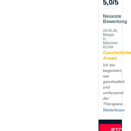
5,0
/
5
Neueste
Bewertung
28.05.26
,
Margot
D.,
München
81249
Ganzheitliche
Ansatz
Ich bin
begeistert,
wie
ganzheitlich
und
umfassend
der
Therapiew...
Weiterlesen
JETZT B