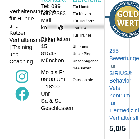
Tel: 089
Für Hunde
Verhaltenstherapie
68008383
Für Katzen
für Hunde
Mail:
Für Tierärzte
und
ko
*****
@
*********************
er.de
und TFA
Katzen |
Für Trainer
Birkenleiten
Verhaltensmedizin
15
| Training
Über uns
255
81543
und
Unser Blog
Bewertung
München
Coaching
Unser Angebot
für
Newsletter
Mo bis Fr
SIRIUS®
09:00 Uhr
Behavior
Osteopathie
– 18:00
Vets
Uhr
Zentrum
Sa & So
für
Geschlossen
Tiermedizin
Verhaltenst
5,0
/
5