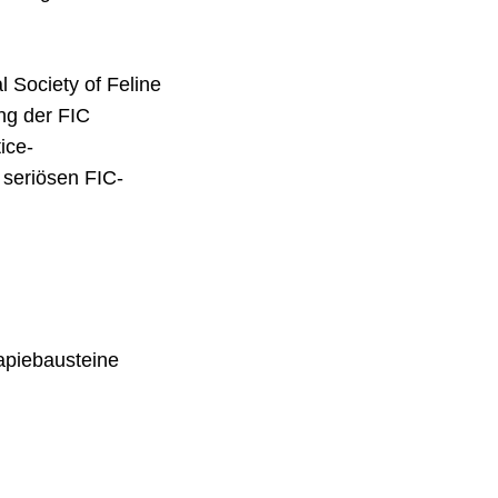
l Society of Feline
ng der FIC
tice-
 seriösen FIC-
apiebausteine