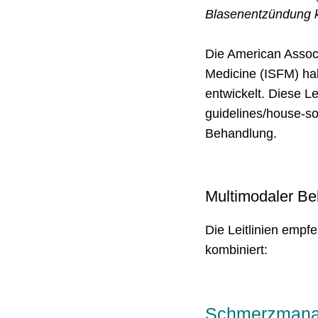
Blasenentzündung k
Die American Associa
Medicine (ISFM) ha
entwickelt. Diese Le
guidelines/house-so
Behandlung.
Multimodaler B
Die Leitlinien empf
kombiniert:
Schmerz­man