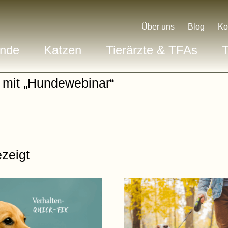
Über uns
Blog
Ko
nde
Katzen
Tierärzte & TFAs
T
 mit „Hundewebinar“
zeigt