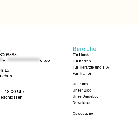
t
Bereiche
68008383
Für Hunde
**
@
*********************
er.de
Für Katzen
Für Tierärzte und TFA
en 15
Für Trainer
nchen
Über uns
Unser Blog
 – 18:00 Uhr
Unser Angebot
Geschlossen
Newsletter
Osteopathie