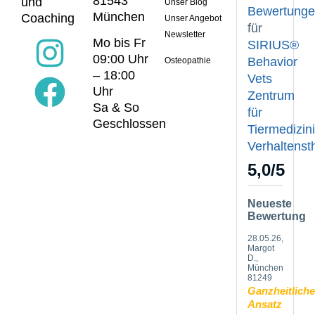
81543
und
Unser Blog
Bewertung
München
Coaching
Unser Angebot
für
Newsletter
Mo bis Fr
SIRIUS®
09:00 Uhr
Behavior
Osteopathie
– 18:00
Vets
Uhr
Zentrum
Sa & So
für
Geschlossen
Tiermedizin
Verhaltenst
5,0
/
5
Neueste
Bewertung
28.05.26
,
Margot
D.,
München
81249
Ganzheitliche
Ansatz