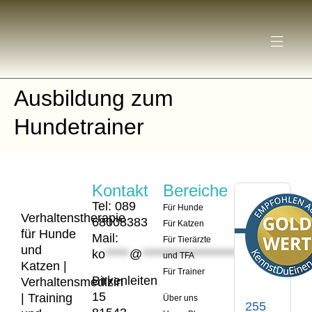
Ausbildung zum
Hundetrainer
Kontakt
Bereiche
Tel: 089
Für Hunde
Verhaltenstherapie
68008383
Für Katzen
für Hunde
Mail:
Für Tierärzte
und
ko
*****
@
*********************
er.de
und TFA
Katzen |
Für Trainer
Birkenleiten
Verhaltensmedizin
15
| Training
Über uns
255