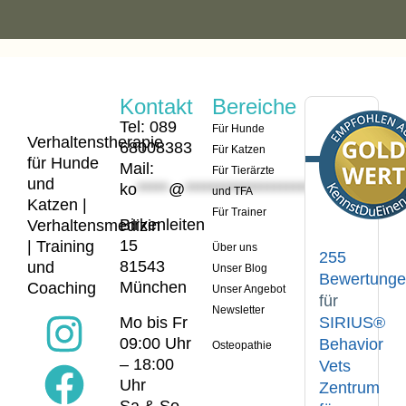
Kontakt
Bereiche
Tel: 089
Für Hunde
Verhaltenstherapie
68008383
Für Katzen
für Hunde
Mail:
Für Tierärzte
und
ko
*****
@
*********************
er.de
und TFA
Katzen |
Für Trainer
Birkenleiten
Verhaltensmedizin
15
| Training
Über uns
255
81543
und
Unser Blog
Bewertung
München
Coaching
Unser Angebot
für
Newsletter
Mo bis Fr
SIRIUS®
09:00 Uhr
Behavior
Osteopathie
– 18:00
Vets
Uhr
Zentrum