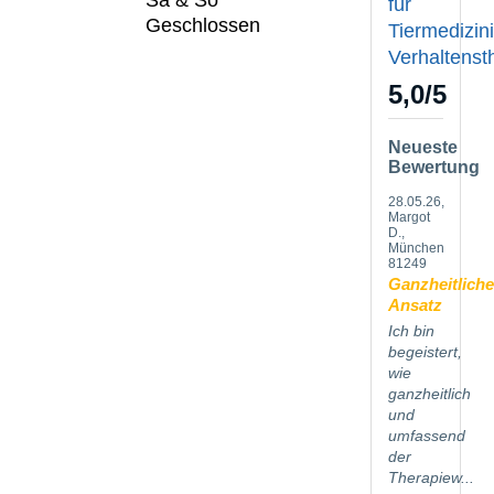
Sa & So
für
Geschlossen
Tiermedizin
Verhaltenst
5,0
/
5
Neueste
Bewertung
28.05.26
,
Margot
D.,
München
81249
Ganzheitliche
Ansatz
Ich bin
begeistert,
wie
ganzheitlich
und
umfassend
der
Therapiew...